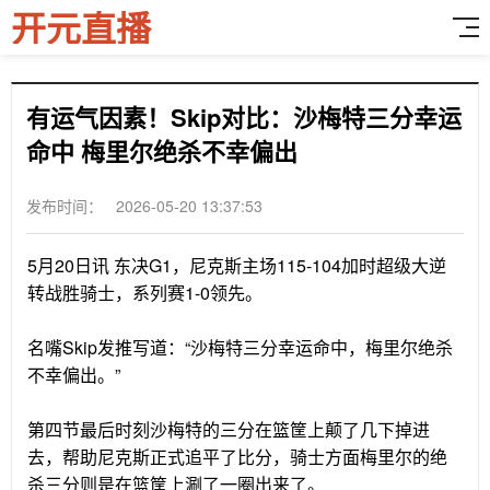
开元直播
有运气因素！Skip对比：沙梅特三分幸运
命中 梅里尔绝杀不幸偏出
发布时间： 2026-05-20 13:37:53
5月20日讯
东决G1，尼克斯主场115-104加时超级大逆
转战胜骑士，系列赛1-0领先。
名嘴Skip发推写道：“沙梅特三分幸运命中，梅里尔绝杀
不幸偏出。”
第四节最后时刻沙梅特的三分在篮筐上颠了几下掉进
去，帮助尼克斯正式追平了比分，骑士方面梅里尔的绝
杀三分则是在篮筐上涮了一圈出来了。