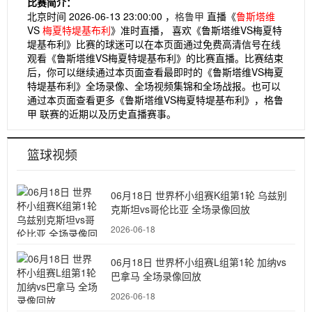
比赛简介：
北京时间
2026-06-13 23:00:00
，
格鲁甲
直播《
鲁斯塔维
VS
梅夏特堤基布利
》准时直播， 喜欢《
鲁斯塔维VS梅夏特
堤基布利
》比赛的球迷可以在本页面通过免费高清信号在线
观看《
鲁斯塔维VS梅夏特堤基布利
》的比赛直播。比赛结束
后，你可以继续通过本页面查看最即时的《
鲁斯塔维VS梅夏
特堤基布利
》全场录像、全场视频集锦和全场战报。也可以
通过本页面查看更多《
鲁斯塔维VS梅夏特堤基布利
》，
格鲁
甲
联赛的近期以及历史直播赛事。
篮球视频
06月18日 世界杯小组赛K组第1轮 乌兹别
克斯坦vs哥伦比亚 全场录像回放
2026-06-18
06月18日 世界杯小组赛L组第1轮 加纳vs
巴拿马 全场录像回放
2026-06-18