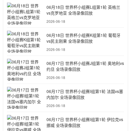
06月18日 世界杯小组赛L组第1轮 英格兰
vs克罗地亚 全场录像回放
2026-06-18
06月18日 世界杯小组赛K组第1轮 葡萄牙
vs民主刚果 全场录像回放
2026-06-18
06月17日 世界杯小组赛J组第1轮 奥地利vs
约旦 全场录像回放
2026-06-18
06月17日 世界杯小组赛I组第1轮 法国vs塞
内加尔 全场录像回放
2026-06-18
06月17日 世界杯小组赛I组第1轮 伊拉克vs
挪威 全场录像回放