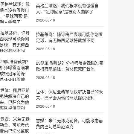
英格兰球迷：我们根本没有傲慢自
大，“足球回家”是被别人曲解了
2026-06-18
拉基蒂奇：惊讶梅西表现可能你刚看
足球，有无梅西足球将截然不同
2026-06-18
29队准备截胡？分析师曝雷霆瞄准密
歇根冠军前锋：普总死死盯着他
2026-06-18
世体：佩尼亚希望尽快解决自己的未
来，巴萨会为他的离队提供便利
2026-06-18
意媒：米兰无缘克勒舍，可能考虑前
费内巴切总监厄泽克