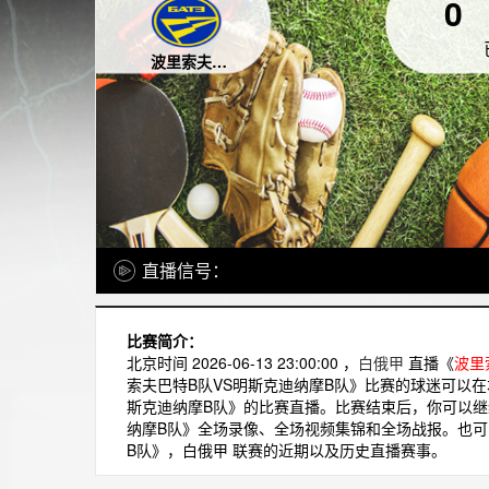
0
波里索夫巴特B队
直播信号：
比赛简介：
北京时间
2026-06-13 23:00:00
，
白俄甲
直播《
波里
索夫巴特B队VS明斯克迪纳摩B队
》比赛的球迷可以在
斯克迪纳摩B队
》的比赛直播。比赛结束后，你可以继
纳摩B队
》全场录像、全场视频集锦和全场战报。也可
B队
》，
白俄甲
联赛的近期以及历史直播赛事。