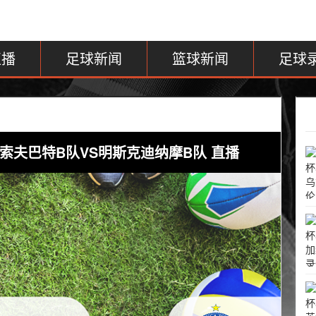
直播
足球新闻
篮球新闻
足球
里索夫巴特B队VS明斯克迪纳摩B队 直播