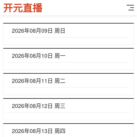
开元直播
2026年08月09日 周日
2026年08月10日 周一
2026年08月11日 周二
2026年08月12日 周三
2026年08月13日 周四