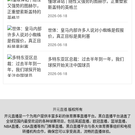
懂球译站 | 随性又强势的图赫尔，正重塑索
斯盖特的英格兰
2026-06-18
世体：皇马内部许多人说对小蜘蛛是假报
价，真正目标是奥利塞
2026-06-18
多特东亚区总裁：过去半年到一年，我们
球探开始关注中国球员
2026-06-18
开元直播
版权所有
开元直播是一个为用户提供丰富多彩的体育赛事直播平台。黑白直播平台涵盖了
全球范围内最受欢迎的各种球赛项目，包括英超直播，欧冠直播，篮球直播，
NBA直播，CBA直播等热门赛事直播。黑白直播平台与各大体育赛事组织和电视
转播机构合作，确保您可以享受高清，流畅的直播体验。