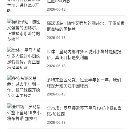
进账250万欧
2026-06-18
懂球译站 | 随性又强势的图赫尔，正重塑索
斯盖特的英格兰
2026-06-18
世体：皇马内部许多人说对小蜘蛛是假报
价，真正目标是奥利塞
2026-06-18
多特东亚区总裁：过去半年到一年，我们
球探开始关注中国球员
2026-06-18
全市场：罗马接近签下皇马19岁小将布鲁
诺-加拉西
2026-06-18