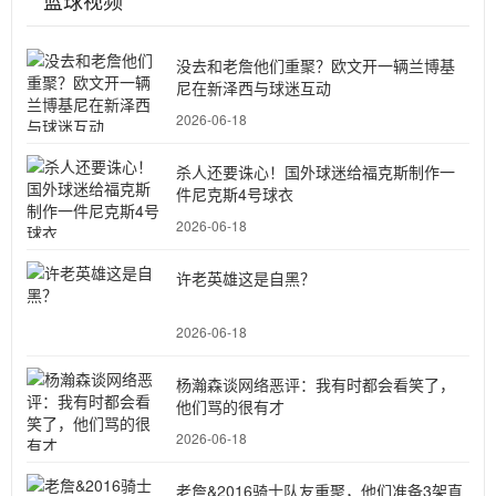
篮球视频
没去和老詹他们重聚？欧文开一辆兰博基
尼在新泽西与球迷互动
2026-06-18
杀人还要诛心！国外球迷给福克斯制作一
件尼克斯4号球衣
2026-06-18
许老英雄这是自黑？
2026-06-18
杨瀚森谈网络恶评：我有时都会看笑了，
他们骂的很有才
2026-06-18
老詹&2016骑士队友重聚，他们准备3架直