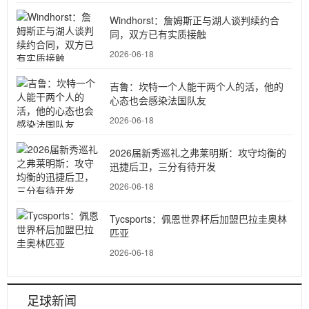
Windhorst：詹姆斯正与湖人谈判续约合
同，双方已有实质接触
2026-06-18
吉鲁：坎特一个人能干两个人的活，他的
心态也会感染法国队友
2026-06-18
2026届新秀巡礼之弗莱明斯：攻守均衡的
迅捷后卫，三分有待开发
2026-06-18
Tycsports：佩恩世界杯后加盟巴拉圭奥林
匹亚
2026-06-18
足球新闻